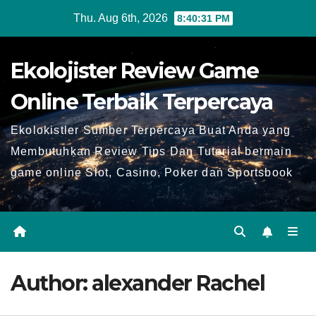
Skip
Thu. Aug 6th, 2026
8:40:31 PM
to
content
Ekolojister Review Game
Online Terbaik Terpercaya
Ekolokistler Sumber Terpercaya Buat Anda yang
Membutuhkan Review Tips Dan Tutorial bermain
game online Slot, Casino, Poker dan Sportsbook
Author:
alexander Rachel