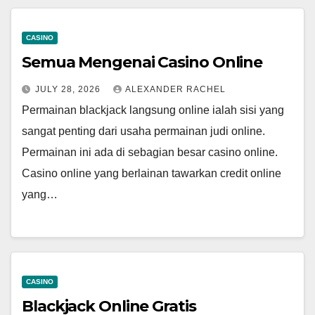
CASINO
Semua Mengenai Casino Online
JULY 28, 2026
ALEXANDER RACHEL
Permainan blackjack langsung online ialah sisi yang
sangat penting dari usaha permainan judi online.
Permainan ini ada di sebagian besar casino online.
Casino online yang berlainan tawarkan credit online
yang…
CASINO
Blackjack Online Gratis