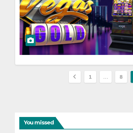
Posts
1
…
8
pagination
You missed