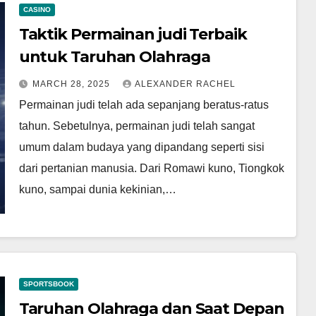
CASINO
Taktik Permainan judi Terbaik
untuk Taruhan Olahraga
MARCH 28, 2025
ALEXANDER RACHEL
Permainan judi telah ada sepanjang beratus-ratus
tahun. Sebetulnya, permainan judi telah sangat
umum dalam budaya yang dipandang seperti sisi
dari pertanian manusia. Dari Romawi kuno, Tiongkok
kuno, sampai dunia kekinian,…
SPORTSBOOK
Taruhan Olahraga dan Saat Depan