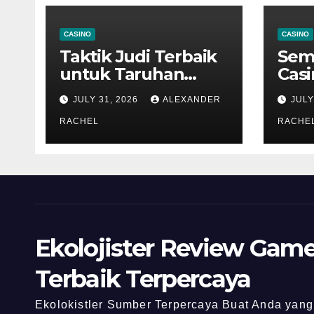
CASINO
CASINO
Taktik Judi Terbaik
Sem
untuk Taruhan
Casi
Olahraga
JULY 31, 2026
ALEXANDER
JULY
RACHEL
RACHE
Ekolojister Review Game
Terbaik Terpercaya
Ekolokistler Sumber Terpercaya Buat Anda ya