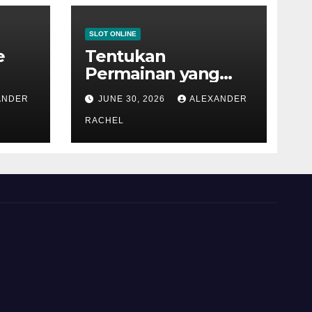
SLOT ONLINE
e
Tentukan
Permainan yang
Pas untuk Situs
ANDER
JUNE 30, 2026
ALEXANDER
Permainan Online
Anda
RACHEL