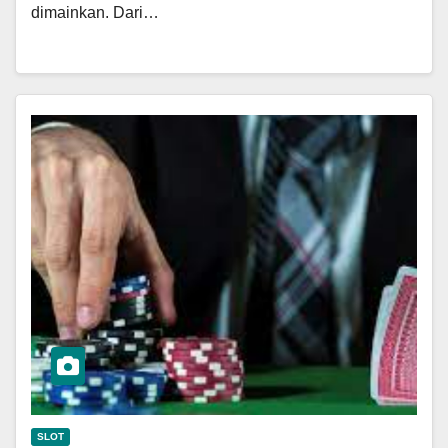
dimainkan. Dari…
SLOT