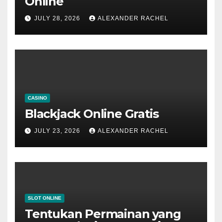
Online
JULY 28, 2026
ALEXANDER RACHEL
CASINO
Blackjack Online Gratis
JULY 23, 2026
ALEXANDER RACHEL
SLOT ONLINE
Tentukan Permainan yang