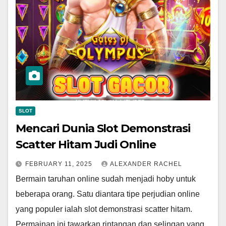
SLOT
Mencari Dunia Slot Demonstrasi
Scatter Hitam Judi Online
FEBRUARY 11, 2025
ALEXANDER RACHEL
Bermain taruhan online sudah menjadi hoby untuk
beberapa orang. Satu diantara tipe perjudian online
yang populer ialah slot demonstrasi scatter hitam.
Permainan ini tawarkan rintangan dan selingan yang