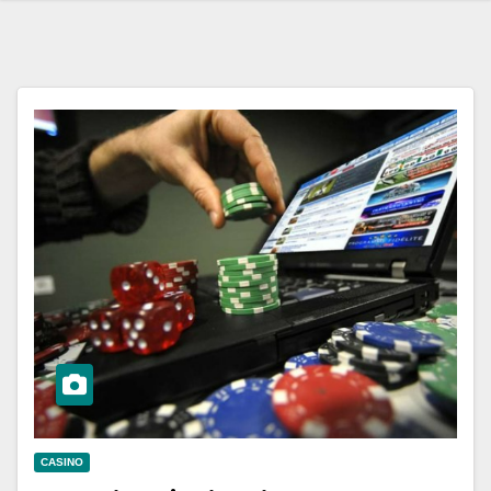
CASINO