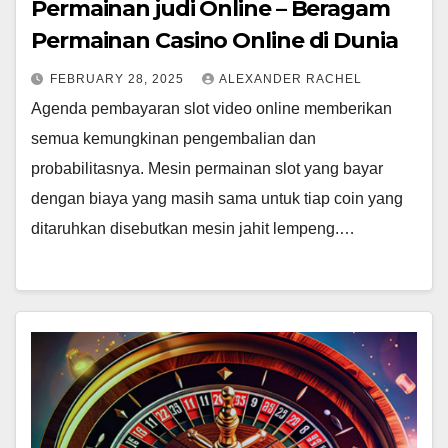
Permainan judi Online – Beragam
Permainan Casino Online di Dunia
FEBRUARY 28, 2025
ALEXANDER RACHEL
Agenda pembayaran slot video online memberikan
semua kemungkinan pengembalian dan
probabilitasnya. Mesin permainan slot yang bayar
dengan biaya yang masih sama untuk tiap coin yang
ditaruhkan disebutkan mesin jahit lempeng.…