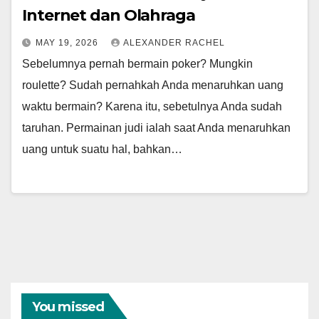
Internet dan Olahraga
MAY 19, 2026
ALEXANDER RACHEL
Sebelumnya pernah bermain poker? Mungkin
roulette? Sudah pernahkah Anda menaruhkan uang
waktu bermain? Karena itu, sebetulnya Anda sudah
taruhan. Permainan judi ialah saat Anda menaruhkan
uang untuk suatu hal, bahkan…
You missed