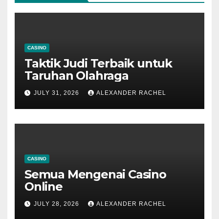
CASINO
Taktik Judi Terbaik untuk
Taruhan Olahraga
JULY 31, 2026
ALEXANDER RACHEL
CASINO
Semua Mengenai Casino
Online
JULY 28, 2026
ALEXANDER RACHEL