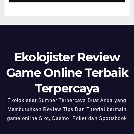
Ekolojister Review
Game Online Terbaik
Terpercaya
Ekolokistler Sumber Terpercaya Buat Anda yang
Membutuhkan Review Tips Dan Tutorial bermain
game online Slot, Casino, Poker dan Sportsbook