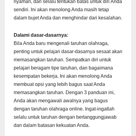
nyaman, dan selalu tentukan batas untuk diri Anda
sendiri. Ini akan menolong Anda masih tetap
dalam bujet Anda dan menghindar dari kesalahan.
Dalami dasar-dasarnya:
Bila Anda baru mengenali taruhan olahraga,
penting untuk pelajari dasar-dasarnya sesaat akan
memasangkan taruhan. Sempatkan diri untuk
pelajari beragam tipe taruhan, dan bagaimana
kesempatan bekerja. Ini akan menolong Anda
membuat opsi yang lebih bagus saat Anda
memasangkan taruhan. Dengan 3 panduan ini,
Anda akan mengawali awalnya yang bagus
dengan taruhan olahraga online. Ingat-ingatlah
selalu untuk taruhan dengan bertanggungjawab
dan dalam batasan kekuatan Anda.