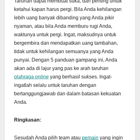
Taruhan dapat membuat suka, dan penting untuk
ketahui kapan harus pergi. Bila Anda kehilangan
lebih uang banyak dibanding yang Anda pikir
nyaman, atau bila Anda memburu rugi Anda,
waktunya untuk pergi. Ingat, maksudnya untuk
bergembira dan mendapatkan uang tambahan,
tidak untuk kehilangan semuanya yang Anda
punyai. Dengan 5 panduan gampang ini, Anda
akan ada di lajur yang pas ke arah taruhan
olahraga online
yang berhasil sukses. Ingat-
ingatlah selalu untuk taruhan dengan
bertanggungjawab dan dalam batasan kekuatan
Anda.
Ringkasan:
Sesudah Anda pilih team atau
pemain
yang ingin