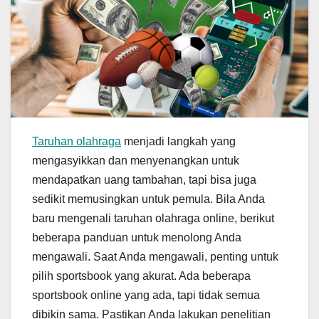
Taruhan olahraga
menjadi langkah yang
mengasyikkan dan menyenangkan untuk
mendapatkan uang tambahan, tapi bisa juga
sedikit memusingkan untuk pemula. Bila Anda
baru mengenali taruhan olahraga online, berikut
beberapa panduan untuk menolong Anda
mengawali. Saat Anda mengawali, penting untuk
pilih sportsbook yang akurat. Ada beberapa
sportsbook online yang ada, tapi tidak semua
dibikin sama. Pastikan Anda lakukan penelitian