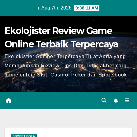
Skip
Fri. Aug 7th, 2026
9:38:12 AM
to
content
Ekolojister Review Game
Online Terbaik Terpercaya
Ekolokistler Sumber Terpercaya Buat Anda yang
Membutuhkan Review Tips Dan Tutorial bermain
game online Slot, Casino, Poker dan Sportsbook
SBOBET BOLA