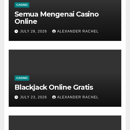
CASINO
Semua Mengenai Casino
Online
JULY 28, 2026
ALEXANDER RACHEL
CASINO
Blackjack Online Gratis
JULY 23, 2026
ALEXANDER RACHEL