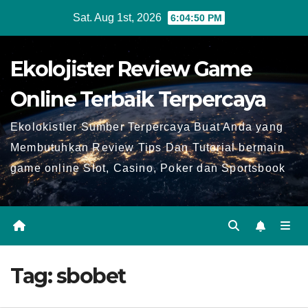
Skip
Sat. Aug 1st, 2026
6:04:51 PM
to
content
Ekolojister Review Game
Online Terbaik Terpercaya
Ekolokistler Sumber Terpercaya Buat Anda yang
Membutuhkan Review Tips Dan Tutorial bermain
game online Slot, Casino, Poker dan Sportsbook
Tag:
sbobet