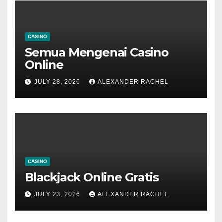
CASINO
Semua Mengenai Casino
Online
JULY 28, 2026
ALEXANDER RACHEL
CASINO
Blackjack Online Gratis
JULY 23, 2026
ALEXANDER RACHEL