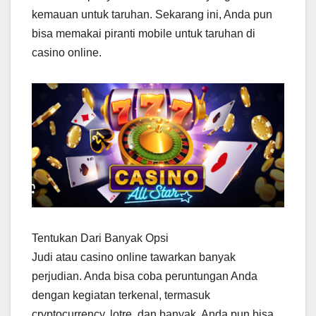
kemauan untuk taruhan. Sekarang ini, Anda pun
bisa memakai piranti mobile untuk taruhan di
casino online.
Tentukan Dari Banyak Opsi
Judi atau casino online tawarkan banyak
perjudian. Anda bisa coba peruntungan Anda
dengan kegiatan terkenal, termasuk
cryptocurrency, lotre, dan banyak. Anda pun bisa