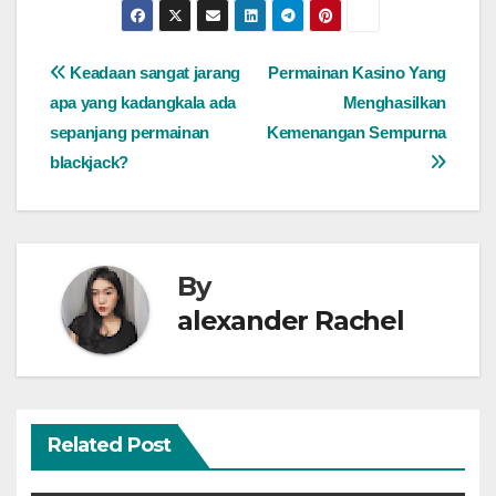
Post
Keadaan sangat jarang
Permainan Kasino Yang
apa yang kadangkala ada
Menghasilkan
navigation
sepanjang permainan
Kemenangan Sempurna
blackjack?
By
alexander Rachel
Related Post