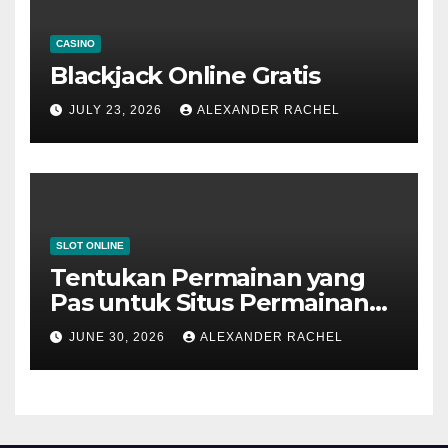
CASINO
Blackjack Online Gratis
JULY 23, 2026
ALEXANDER RACHEL
SLOT ONLINE
Tentukan Permainan yang
Pas untuk Situs Permainan
Online Anda
JUNE 30, 2026
ALEXANDER RACHEL