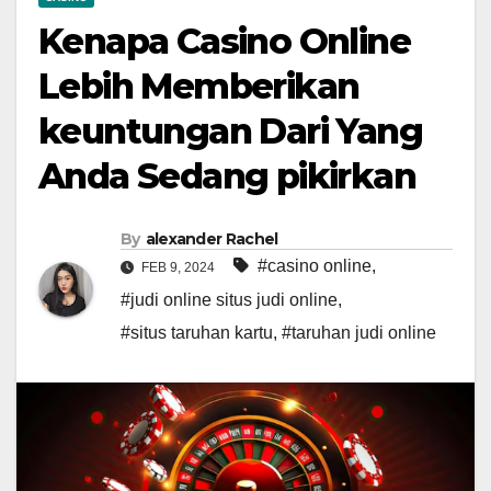
Kenapa Casino Online
Lebih Memberikan
keuntungan Dari Yang
Anda Sedang pikirkan
By
alexander Rachel
#casino online
,
FEB 9, 2024
#judi online situs judi online
,
#situs taruhan kartu
,
#taruhan judi online