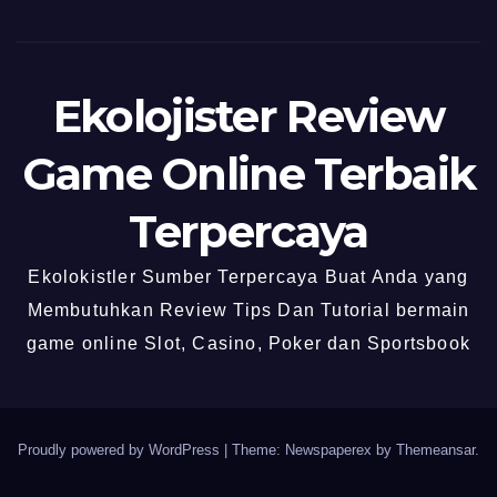
Ekolojister Review
Game Online Terbaik
Terpercaya
Ekolokistler Sumber Terpercaya Buat Anda yang
Membutuhkan Review Tips Dan Tutorial bermain
game online Slot, Casino, Poker dan Sportsbook
Proudly powered by WordPress
|
Theme: Newspaperex by
Themeansar
.