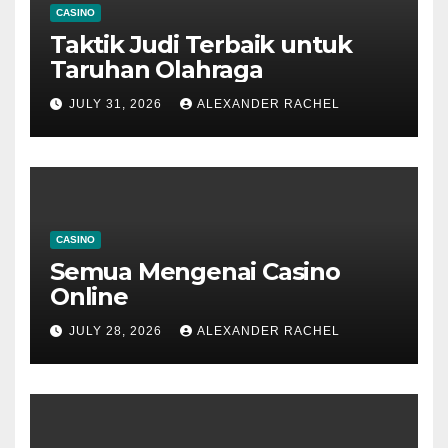
CASINO
Taktik Judi Terbaik untuk
Taruhan Olahraga
JULY 31, 2026
ALEXANDER RACHEL
CASINO
Semua Mengenai Casino
Online
JULY 28, 2026
ALEXANDER RACHEL