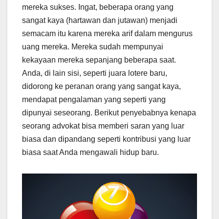
mereka sukses. Ingat, beberapa orang yang
sangat kaya (hartawan dan jutawan) menjadi
semacam itu karena mereka arif dalam mengurus
uang mereka. Mereka sudah mempunyai
kekayaan mereka sepanjang beberapa saat.
Anda, di lain sisi, seperti juara lotere baru,
didorong ke peranan orang yang sangat kaya,
mendapat pengalaman yang seperti yang
dipunyai seseorang. Berikut penyebabnya kenapa
seorang advokat bisa memberi saran yang luar
biasa dan dipandang seperti kontribusi yang luar
biasa saat Anda mengawali hidup baru.