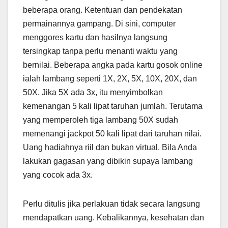
beberapa orang. Ketentuan dan pendekatan
permainannya gampang. Di sini, computer
menggores kartu dan hasilnya langsung
tersingkap tanpa perlu menanti waktu yang
bernilai. Beberapa angka pada kartu gosok online
ialah lambang seperti 1X, 2X, 5X, 10X, 20X, dan
50X. Jika 5X ada 3x, itu menyimbolkan
kemenangan 5 kali lipat taruhan jumlah. Terutama
yang memperoleh tiga lambang 50X sudah
memenangi jackpot 50 kali lipat dari taruhan nilai.
Uang hadiahnya riil dan bukan virtual. Bila Anda
lakukan gagasan yang dibikin supaya lambang
yang cocok ada 3x.
Perlu ditulis jika perlakuan tidak secara langsung
mendapatkan uang. Kebalikannya, kesehatan dan