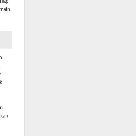
Tiap
emain
a
k
e
k
an
akan