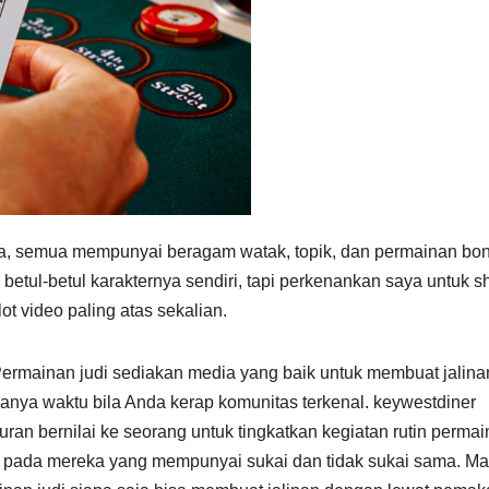
ana, semua mempunyai beragam watak, topik, dan permainan bo
 betul-betul karakternya sendiri, tapi perkenankan saya untuk s
t video paling atas sekalian.
rmainan judi sediakan media yang baik untuk membuat jalinan
uanya waktu bila Anda kerap komunitas terkenal. keywestdiner
an bernilai ke seorang untuk tingkatkan kegiatan rutin perma
n pada mereka yang mempunyai sukai dan tidak sukai sama. Ma