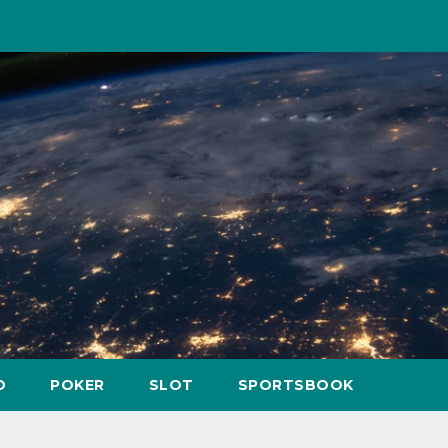
O
POKER
SLOT
SPORTSBOOK