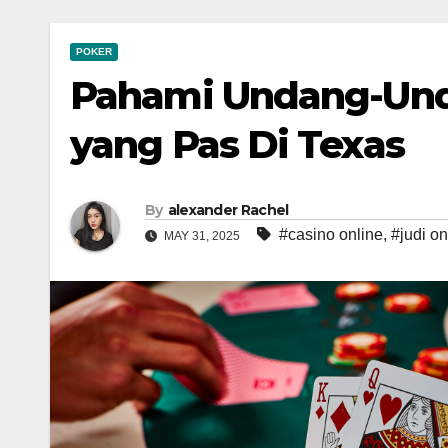
POKER
Pahami Undang-Und
yang Pas Di Texas
By
alexander Rachel
#casino online
,
#judi on
MAY 31, 2025