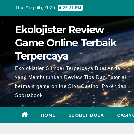
Skip
Thu. Aug 6th, 2026
9:29:22 PM
to
content
Ekolojister Review
Game Online Terbaik
Terpercaya
Ekolokistler Sumber Terpercaya Buat Anda
yang Membutuhkan Review Tips Dan Tutorial
bermain game online Slot, Casino, Poker dan
Sportsbook
HOME
SBOBET BOLA
CASIN