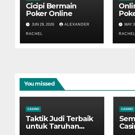
Cicipi Bermain
Onli
Poker Online
Pok
Olah
JUN 29, 2026
ALEXANDER
MAY 3
RACHEL
RACHE
You missed
CASINO
CASINO
Taktik Judi Terbaik
Sem
untuk Taruhan
Casi
Olahraga