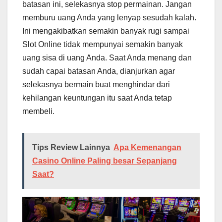
batasan ini, selekasnya stop permainan. Jangan
memburu uang Anda yang lenyap sesudah kalah.
Ini mengakibatkan semakin banyak rugi sampai
Slot Online tidak mempunyai semakin banyak
uang sisa di uang Anda. Saat Anda menang dan
sudah capai batasan Anda, dianjurkan agar
selekasnya bermain buat menghindar dari
kehilangan keuntungan itu saat Anda tetap
membeli.
Tips Review Lainnya
Apa Kemenangan
Casino Online Paling besar Sepanjang
Saat?