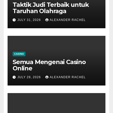
Taktik Judi Terbaik untuk
Taruhan Olahraga
JULY 31, 2026
ALEXANDER RACHEL
CASINO
Semua Mengenai Casino
Online
JULY 28, 2026
ALEXANDER RACHEL