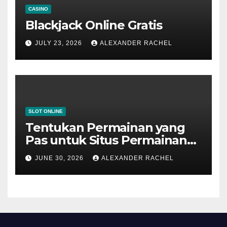
CASINO
Blackjack Online Gratis
JULY 23, 2026
ALEXANDER RACHEL
SLOT ONLINE
Tentukan Permainan yang
Pas untuk Situs Permainan
Online Anda
JUNE 30, 2026
ALEXANDER RACHEL