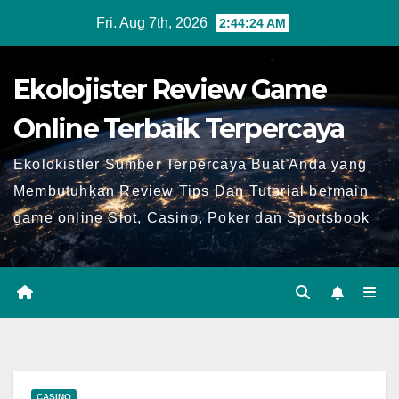
Skip
Fri. Aug 7th, 2026
2:44:25 AM
to
content
Ekolojister Review Game
Online Terbaik Terpercaya
Ekolokistler Sumber Terpercaya Buat Anda yang
Membutuhkan Review Tips Dan Tutorial bermain
game online Slot, Casino, Poker dan Sportsbook
CASINO