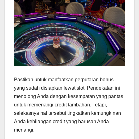
Pastikan untuk manfaatkan perputaran bonus
yang sudah disiapkan lewat slot. Pendekatan ini
menolong Anda dengan kesempatan yang pantas
untuk memenangi credit tambahan. Tetapi,
selekasnya hal tersebut tingkatkan kemungkinan
Anda kehilangan credit yang barusan Anda
menangi.