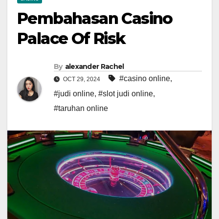
Pembahasan Casino
Palace Of Risk
By
alexander Rachel
#casino online
,
OCT 29, 2024
#judi online
,
#slot judi online
,
#taruhan online