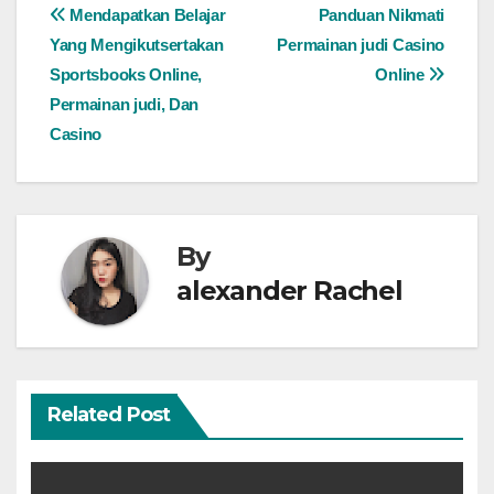
Post
Mendapatkan Belajar
Panduan Nikmati
Yang Mengikutsertakan
Permainan judi Casino
navigation
Sportsbooks Online,
Online
Permainan judi, Dan
Casino
By
alexander Rachel
Related Post