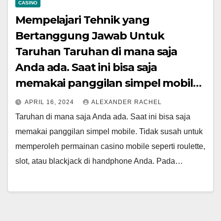
CASINO
Mempelajari Tehnik yang
Bertanggung Jawab Untuk
Taruhan Taruhan di mana saja
Anda ada. Saat ini bisa saja
memakai panggilan simpel mobile.
Tidak susah untuk memperoleh
APRIL 16, 2024
ALEXANDER RACHEL
permainan casino mobile seperti
Taruhan di mana saja Anda ada. Saat ini bisa saja
roulette, slot, atau blackjack di
memakai panggilan simpel mobile. Tidak susah untuk
handphone Anda. Pada artikel
memperoleh permainan casino mobile seperti roulette,
berikut kami akan jawab
slot, atau blackjack di handphone Anda. Pada…
pertanyaan faktor. Berapakah
lamanya waktu yang diperlukan
saat sebelum permainan casino