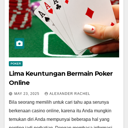
POKER
Lima Keuntungan Bermain Poker
Online
MAY 23, 2025
ALEXANDER RACHEL
Bila seorang memilih untuk cari tahu apa serunya
berkenaan casino online, karena itu Anda mungkin
temukan diri Anda mempunyai beberapa hal yang
penting jadi perhatian. Dengan membaca informasi