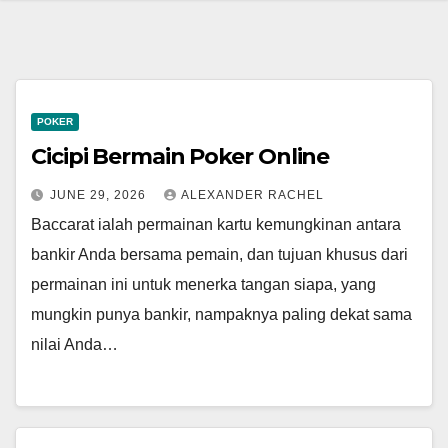
POKER
Cicipi Bermain Poker Online
JUNE 29, 2026
ALEXANDER RACHEL
Baccarat ialah permainan kartu kemungkinan antara
bankir Anda bersama pemain, dan tujuan khusus dari
permainan ini untuk menerka tangan siapa, yang
mungkin punya bankir, nampaknya paling dekat sama
nilai Anda…