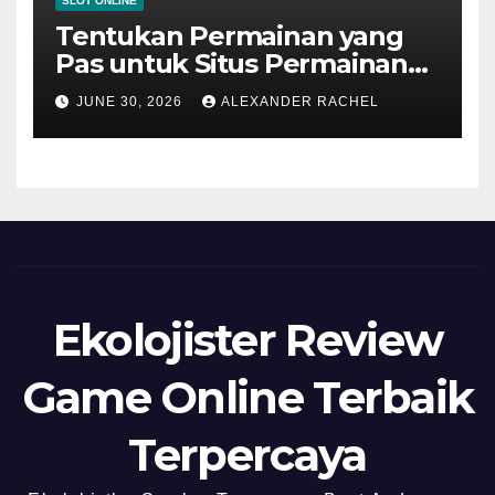
SLOT ONLINE
Anda kenali hingga 100% mungkin
Tentukan Permainan yang
mengoptimalkan pengalaman slot
Pas untuk Situs Permainan
mobile Anda. Bermain slot online
Online Anda
JUNE 30, 2026
ALEXANDER RACHEL
sudah berkembang dengan
fantastis sepanjang tahun dan
karena itu sudah berkembang
menjadi satu diantara permainan
online terpopuler sekarang ini.
Bermain slot itu menggembirakan
Ekolojister Review
untuk dilakukan dan sangat
gampang untuk melatih diri
Game Online Terbaik
bermain online dan memperoleh
faedah dari membagi uang
Terpercaya
betulan saat Anda menang. Itu