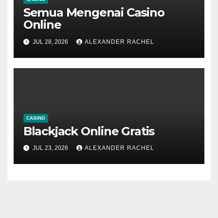
Semua Mengenai Casino
Online
JUL 28, 2026
ALEXANDER RACHEL
CASINO
Blackjack Online Gratis
JUL 23, 2026
ALEXANDER RACHEL