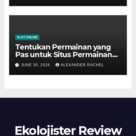
SLOT ONLINE
Tentukan Permainan yang
Pas untuk Situs Permainan
Online Anda
JUNE 30, 2026
ALEXANDER RACHEL
Ekolojister Review