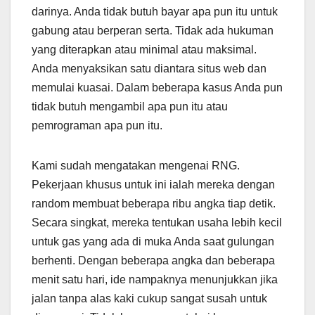
darinya. Anda tidak butuh bayar apa pun itu untuk
gabung atau berperan serta. Tidak ada hukuman
yang diterapkan atau minimal atau maksimal.
Anda menyaksikan satu diantara situs web dan
memulai kuasai. Dalam beberapa kasus Anda pun
tidak butuh mengambil apa pun itu atau
pemrograman apa pun itu.
Kami sudah mengatakan mengenai RNG.
Pekerjaan khusus untuk ini ialah mereka dengan
random membuat beberapa ribu angka tiap detik.
Secara singkat, mereka tentukan usaha lebih kecil
untuk gas yang ada di muka Anda saat gulungan
berhenti. Dengan beberapa angka dan beberapa
menit satu hari, ide nampaknya menunjukkan jika
jalan tanpa alas kaki cukup sangat susah untuk