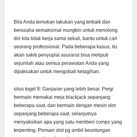
Bila Anda temukan lakukan yang terbaik dan
berusaha semaksimal mungkin untuk menolong
diri kita tidak kerja sama sekali, bantu untuk cari
seorang professional. Pada beberapa kasus, itu
akan sakiti penyuplai asuransi bisa meliputi
sejumlah atau semua perawatan Anda yang
dipaksakan untuk mengobati ketagihan.
situs togel 8: Ganjaran yang lebih besar. Pergi
bermain memakai meja blackjack sepanjang
beberapa saat, dan bermain dengan mesin slot
sepanjang beberapa saat, selanjutnya
menyaksikan apa yang satu memberi comps yang
terpenting. Pemain slot pg ambil keuntungan