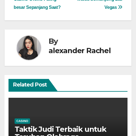
navigation
besar Sepanjang Saat?
Vegas
By
alexander Rachel
Related Post
CASINO
Taktik Judi Terbaik untuk