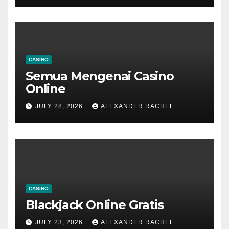
CASINO
Semua Mengenai Casino
Online
JULY 28, 2026
ALEXANDER RACHEL
CASINO
Blackjack Online Gratis
JULY 23, 2026
ALEXANDER RACHEL