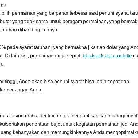
ggi
pilih permainan yang berperan terbesar saat penuhi syarat tar
ibutor yang tidak sama untuk beragam permainan, yang berma
 taruhan dibanding lainnya.
0% pada syarat taruhan, yang bermakna jika tiap dolar yang An
. Di lain sisi, permainan meja seperti
blackjack atau roulette
c
n.
 tinggi, Anda akan bisa penuhi syarat bisa lebih cepat dan
 kemenangan Anda.
us casino gratis, penting untuk mengaplikasikan management
kutsertakan penentuan bujet untuk kegiatan permainan judi An
rkan uang kebanyakan dan memungkinkannya Anda mengoptimalk