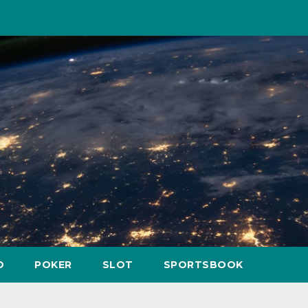
O
POKER
SLOT
SPORTSBOOK