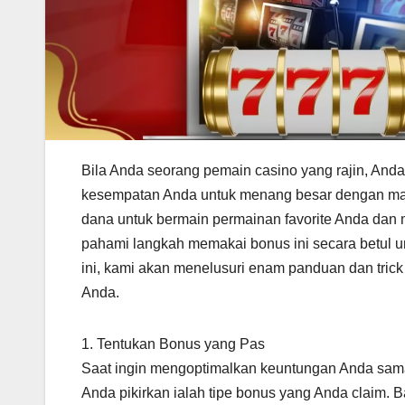
Bila Anda seorang pemain casino yang rajin, Anda 
kesempatan Anda untuk menang besar dengan man
dana untuk bermain permainan favorite Anda dan 
pahami langkah memakai bonus ini secara betul 
ini, kami akan menelusuri enam panduan dan tri
Anda.
1. Tentukan Bonus yang Pas
Saat ingin mengoptimalkan keuntungan Anda sa
Anda pikirkan ialah tipe bonus yang Anda claim. 