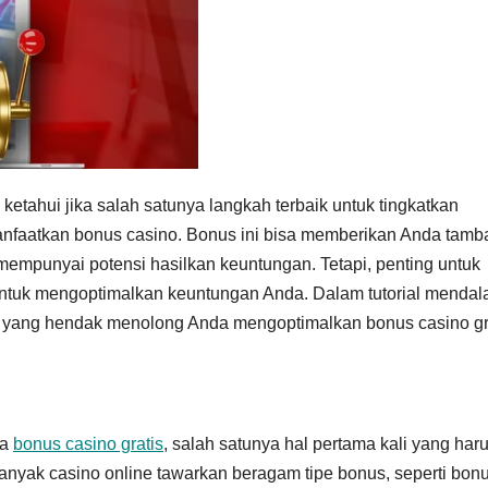
ketahui jika salah satunya langkah terbaik untuk tingkatkan
faatkan bonus casino. Bonus ini bisa memberikan Anda tam
mempunyai potensi hasilkan keuntungan. Tetapi, penting untuk
untuk mengoptimalkan keuntungan Anda. Dalam tutorial menda
ck yang hendak menolong Anda mengoptimalkan bonus casino gr
ma
bonus casino gratis
, salah satunya hal pertama kali yang har
Banyak casino online tawarkan beragam tipe bonus, seperti bon