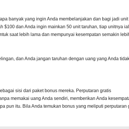
apa banyak yang ingin Anda membelanjakan dan bagi jadi unit
lah $100 dan Anda ingin mainkan 50 unit taruhan, tiap unitnya ia
untuk saat lebih lama dan mempunyai kesempatan semakin lebi
 selingan, dan Anda jangan taruhan dengan uang yang Anda tida
ebagai sisi dari paket bonus mereka. Perputaran gratis
tanpa memakai uang Anda sendiri, memberikan Anda kesempat
a pun itu. Bila Anda temukan bonus yang meliputi perputaran g