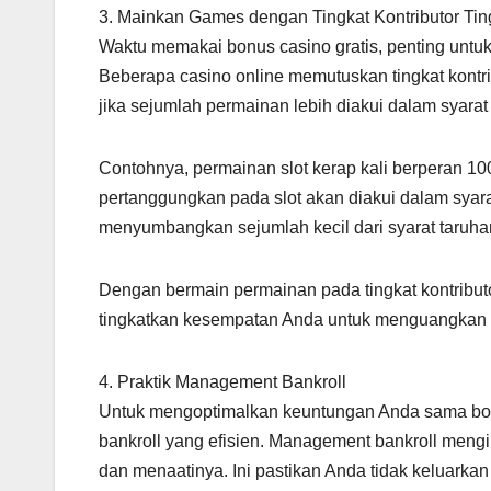
3. Mainkan Games dengan Tingkat Kontributor Tin
Waktu memakai bonus casino gratis, penting untuk 
Beberapa casino online memutuskan tingkat kontr
jika sejumlah permainan lebih diakui dalam syarat
Contohnya, permainan slot kerap kali berperan 10
pertanggungkan pada slot akan diakui dalam syarat
menyumbangkan sejumlah kecil dari syarat taruha
Dengan bermain permainan pada tingkat kontributor
tingkatkan kesempatan Anda untuk menguangkan
4. Praktik Management Bankroll
Untuk mengoptimalkan keuntungan Anda sama bon
bankroll yang efisien. Management bankroll mengi
dan menaatinya. Ini pastikan Anda tidak kelua