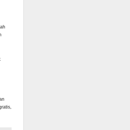
lah
h
k
an
ratis,