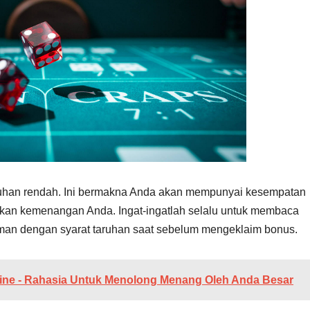
aruhan rendah. Ini bermakna Anda akan mempunyai kesempatan
gkan kemenangan Anda. Ingat-ingatlah selalu untuk membaca
aman dengan syarat taruhan saat sebelum mengeklaim bonus.
line - Rahasia Untuk Menolong Menang Oleh Anda Besar