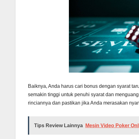
Baiknya, Anda harus cari bonus dengan syarat t
semakin tinggi untuk penuhi syarat dan menguan
rinciannya dan pastikan jika Anda merasakan ny
Tips Review Lainnya
Mesin Video Poker On