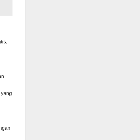
k
tis,
an
 yang
ungan